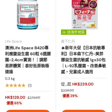
送海外地區
Life Space
森下仁丹
澳洲Life Space B420專
🔥新年大促【日本抗敏專
利瘦腹益生菌 60粒 6週腰
利】日本森下仁丹-美菲
圍-2.4cm實測！｜調節
娜益生菌抗敏感 1gx30包
易胖體質｜泰好批原裝極
｜L-92乳酸菌・改善鼻敏
速達
感・兒童成人適用
0.3 kg
從…起
HK$239.00
★★★★★
(1)
$338.00
優惠 29%
HK$128.00
$370.00
優惠 65%