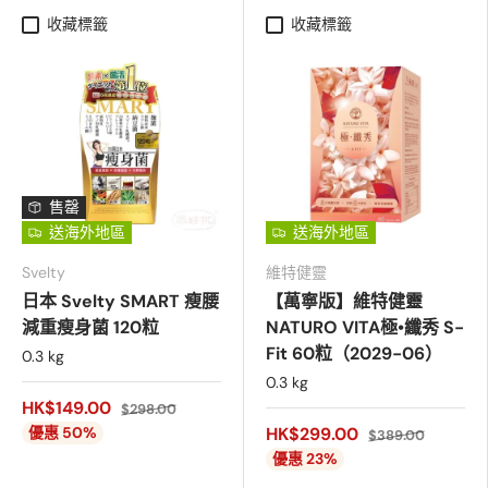
收藏標籤
收藏標籤
售罄
送海外地區
送海外地區
Svelty
維特健靈
日本 Svelty SMART 瘦腰
【萬寧版】維特健靈
減重瘦身菌 120粒
NATURO VITA極•纖秀 S-
Fit 60粒（2029-06）
0.3 kg
0.3 kg
HK$149.00
$298.00
優惠 50%
HK$299.00
$389.00
優惠 23%