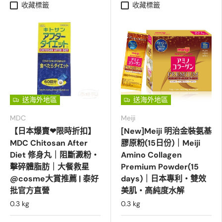
收藏標籤
收藏標籤
送海外地區
送海外地區
MDC
Meiji
【日本爆賣❤限時折扣】
[New]Meiji 明治金裝氨基
MDC Chitosan After
膠原粉(15日份)｜Meiji
Diet 修身丸｜阻斷澱粉・
Amino Collagen
擊碎體脂肪｜大餐救星
Premium Powder(15
@cosme大賞推薦 | 泰好
days)｜日本專利・雙效
批官方直營
美肌・高純度水解
0.3 kg
0.3 kg