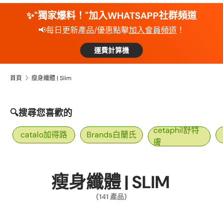
✨"獨家爆料！"加入WHATSAPP社群頻道
📢每日更新產品/優惠點擊
加入會員頻道
！
運費計算機
首頁
瘦身纖體 | Slim
🔍搜尋您喜歡的
cetaphil舒特
catalo加得路
Brands白蘭氏
膚
瘦身纖體 | SLIM
(141 產品)