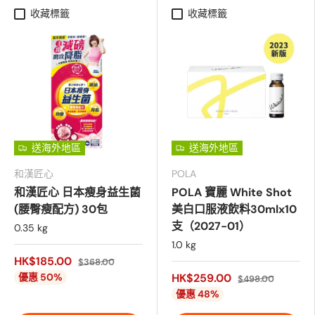
收藏標籤
收藏標籤
送海外地區
送海外地區
和漢匠心
POLA
和漢匠心 日本瘦身益生菌
POLA 寶麗 White Shot
(腰臀瘦配方) 30包
美白口服液飲料30mlx10
支（2027-01）
0.35 kg
1.0 kg
HK$185.00
$368.00
優惠 50%
HK$259.00
$498.00
優惠 48%