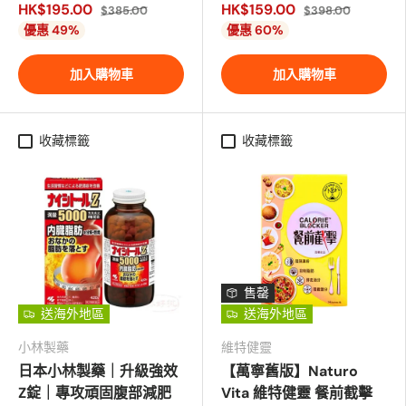
HK$195.00
HK$159.00
$385.00
$398.00
優惠 49%
優惠 60%
加入購物車
加入購物車
收藏標籤
收藏標籤
售罄
送海外地區
送海外地區
小林製藥
維特健靈
日本小林製藥｜升級強效
【萬寧舊版】Naturo
Z錠｜專攻頑固腹部減肥
Vita 維特健靈 餐前截擊