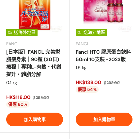
送海外地區
送海外地區
FANCL
FANCL
[日本版］FANCL 完美燃
Fancl HTC 膠原蛋白飲料
脂瘦身素｜90粒 (30日)
50ml 10支裝 -2023版
療程｜專利L-肉鹼・代謝
1.5 kg
提升・體脂分解
HK$138.00
0.1 kg
$298.00
優惠 54%
HK$118.00
$298.00
優惠 60%
加入購物車
加入購物車