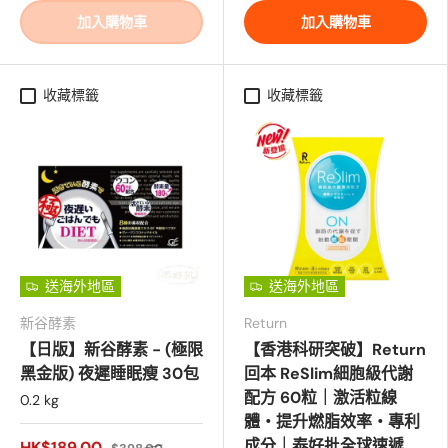
加入購物車
加入購物車
收藏標籤
收藏標籤
送海外地區
送海外地區
新谷酵素
Return
【日版】新谷酵素 - (極限
【香港科研突破】Return
黑金版) 夜遲睡眠瘦 30包
回本 ReSlim細胞級代謝
配方 60粒｜激活粒線
0.2 kg
體・提升燃脂效率・專利
成分｜泰好批全球速遞
HK$189.00