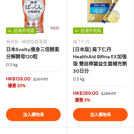
送海外地區
送海外地區
泰好批—網絡批發直銷
森下仁丹
日本Svelty瘦身三倍酵素
[日本版] 森下仁丹
分解酵母120粒
HealthAid Bifina EX加強
版 雙歧桿菌益生菌補充劑
0.3 kg
30日分
HK$138.00
0.3 kg
$207.00
優惠 33%
HK$289.00
$298.00
優惠 3%
加入購物車
加入購物車