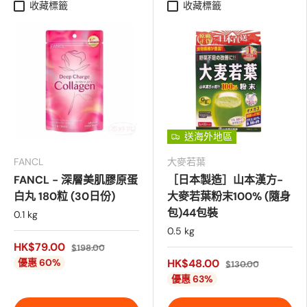
收藏標籤
收藏標籤
送海外地區
FANCL
大麥若葉
FANCL - 深層美肌膠原蛋
［日本製造］山本漢方-
白丸 180粒 (30日份)
大麥若葉粉末100% (隨身
包)44包裝
0.1 kg
0.5 kg
HK$79.00
$198.00
優惠 60%
HK$48.00
$130.00
優惠 63%