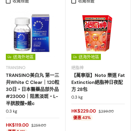
收藏標籤
收藏標籤
送海外地區
送海外地區
TRANSINO
絕脂神
TRANSINO美白丸 第一三
【萬寧版】Noto 樂道 Fat
共White C Clear｜120粒
Extinction絕脂神日夜配
30日・日本醫藥品部外品
方 28包
#23000｜阻黑淡斑・L-
0.3 kg
半胱胺酸+維c
HK$229.00
0.3 kg
$399.00
優惠 43%
HK$119.00
$259.00