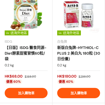
送海外地區
送海外地區
ISDG
白兔牌
【日版】ISDG 醫食同源-
新版白兔牌-HYTHIOL-C
Diet酵素甜蜜習慣60粒/
PLUS 2 美白丸 180粒 (30
袋
日份量)
0.2 kg
0.2 kg
HK$68.00
HK$180.00
$168.00
$298.00
優惠 60%
優惠 40%
加入購物車
加入購物車