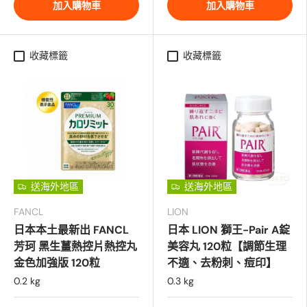
加入購物車
加入購物車
收藏標籤
收藏標籤
送海外地區
送海外地區
FANCL
LION
日本本土最新出 FANCL
日本 LION 獅王-Pair A錠
芳珂 黑生薑熱控片熱控丸
美容丸 120粒【調節生理
金色加強版 120粒
不適、去粉刺、痘印】
0.2 kg
0.3 kg