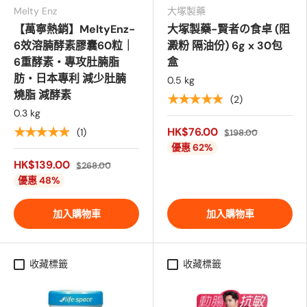
Melty Enz
大塚製藥
【萬寧熱銷】MeltyEnz-
大塚製藥-賢者の食卓 (阻
6效溶腩酵素膠囊60粒｜
澱粉 隔油份) 6g x 30包
6重酵素・專攻肚腩脂
盒
肪・日本專利 減少肚腩
0.5 kg
燒脂 減酵素
★★★★★
(2)
0.3 kg
HK$76.00
★★★★★
(1)
$198.00
優惠 62%
HK$139.00
$268.00
優惠 48%
加入購物車
加入購物車
收藏標籤
收藏標籤