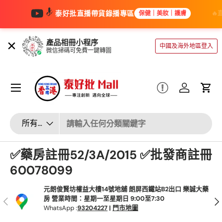
泰好批直播帶貨錄播專區
🔥直播專屬批發價｜進口保健產品低
保健｜美妝｜護膚
跳至內容
產品相冊小程序
中國及海外地區登入
微信掃碼可免費一鍵轉圖
選單
登入
大車
輸入標籤
產品類別
所有產品類型
✅藥房註冊52/3A/2015 ✅批發商註冊
60078099
元朗俊賢坊權益大樓14號地舖 朗屏西鐵站B2出口 樂誠大藥
房 營業時間：星期一至星期日 9:00至7:30
以前的
下
WhatsApp :
93204227
|
門市地圖