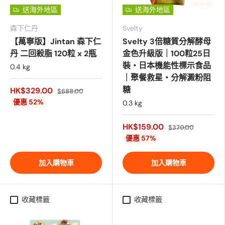
送海外地區
送海外地區
森下仁丹
Svelty
【萬寧版】Jintan 森下仁
Svelty 3倍糖質分解酵母
丹 二回殺脂 120粒 x 2瓶
金色升級版｜100粒25日
裝・日本機能性標示食品
0.4 kg
｜聚餐救星・分解澱粉阻
糖
HK$329.00
$688.00
優惠 52%
0.3 kg
HK$159.00
$370.00
優惠 57%
加入購物車
加入購物車
收藏標籤
收藏標籤