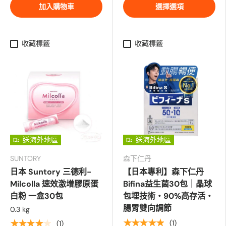
加入購物車
選擇選項
收藏標籤
收藏標籤
送海外地區
送海外地區
SUNTORY
森下仁丹
日本 Suntory 三德利-
【日本專利】森下仁丹
Milcolla 速效激增膠原蛋
Bifina益生菌30包｜晶球
白粉 一盒30包
包埋技術・90%高存活・
腸胃雙向調節
0.3 kg
★★★★★
(1)
★★★★★
(1)